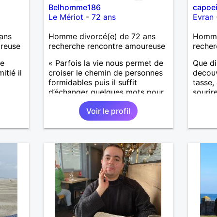
Belhomme186
capoei
Le Mériot
-
72 ans
Evran
ans
Homme divorcé(e) de 72 ans
Homme
ureuse
recherche rencontre amoureuse
recher
re
« Parfois la vie nous permet de
Que di
itié il
croiser le chemin de personnes
decouv
formidables puis il suffit
tasse,
d’échanger quelques mots pour
sourir
comprendre qu’elles deviennent
me fer
Voir le profil
importantes et pour le reste de
a tout
notre vie. »