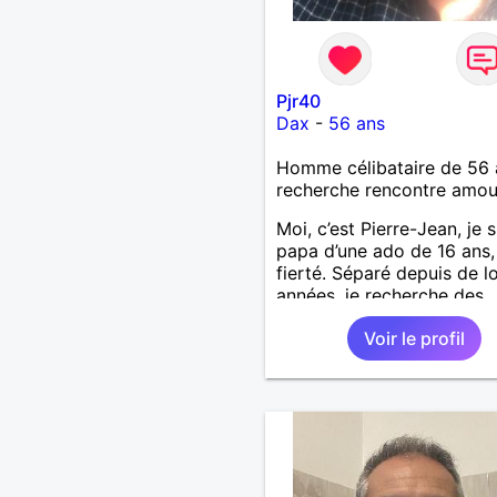
Pjr40
Dax
-
56 ans
Homme célibataire de 56 
recherche rencontre amo
Moi, c’est Pierre-Jean, je s
papa d’une ado de 16 ans
fierté. Séparé depuis de 
années, je recherche des
affinités amicales afin de
Voir le profil
rompre une solitude parfo
difficile à gérer ainsi que 
le vague à l’âme. L’amitié 
extrêmement importante 
yeux mais peut se décline
des sentiments plus puiss
« Le temps fera son œuvr
disait Arthur Schopenhaue