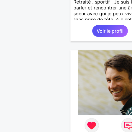
Retraité . sportif , Je suis
parler et rencontrer une 
soeur avec qui je peux viv
sans prise de tête. A bient
espère . Amicalement
Voir le profil