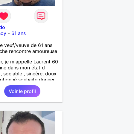
ido
hoy
-
61 ans
 veuf/veuve de 61 ans
che rencontre amoureuse
r, je m'appelle Laurent 60
une dans mon état d
 , sociable , sincère, doux
entionné souhaite donner
tendresse , de l'amour et
Voir le profil
up de bonheur a la
qui souhaitera partager
. Bientôt en retraite a la
l 'année et libre de toute
inte. Digne de confiance à
me qui voudras m 'en
er en toute sincérité.
e reste venez me