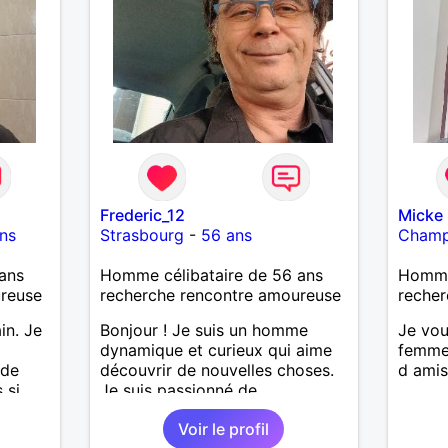
’adore.
découv
autant
bourré
 de
actère
hoses.
Frederic_12
Micke
as
ns
Strasbourg
-
56 ans
Cham
ne que
 n’y
ans
Homme célibataire de 56 ans
Homme
ce et
ureuse
recherche rencontre amoureuse
recher
suis un
in. Je
Bonjour ! Je suis un homme
Je vou
nsi
dynamique et curieux qui aime
femme 
aire
 de
découvrir de nouvelles choses.
d ami
 si
Je suis passionné de
le
.
sport,musique douce,ballade et
e
Voir le profil
ges et
autres J'adore passer du temps
us le