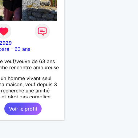
2929
oaré
-
63 ans
 veuf/veuve de 63 ans
che rencontre amoureuse
s un homme vivant seul
a maison, veuf depuis 3
e recherche une amitié
et pkoi pas complice
emme de la cinquantaine
Voir le profil
antaine passée . Aimerais
tir coquinette, pour se
des bisous et qui sait se
ir tous les deux !!!!