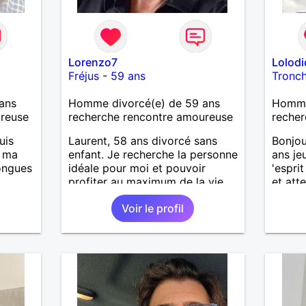
Lorenzo7
Lolod
Fréjus
-
59 ans
Tronc
ans
Homme divorcé(e) de 59 ans
Homme
ureuse
recherche rencontre amoureuse
recher
uis
Laurent, 58 ans divorcé sans
Bonjou
, ma
enfant. Je recherche la personne
ans je
longues
idéale pour moi et pouvoir
'esprit
profiter au maximum de la vie
et att
de couple
de la 
Voir le profil
is
beauco
casser
femme 
reste
ma vie 
à mes
fin de 
r en
contra
ants.
la fem
e »
accord
r,
Pour l