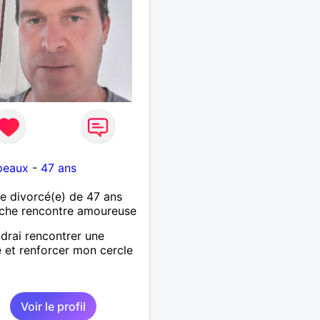
rir par un échange.
peaux
-
47 ans
 divorcé(e) de 47 ans
che rencontre amoureuse
drai rencontrer une
et renforcer mon cercle
s
Voir le profil