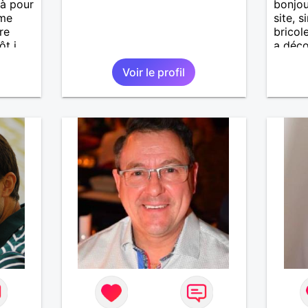
 là pour
bonjou
âme
site, 
re
bricol
ôt j
a déco
Voir le profil