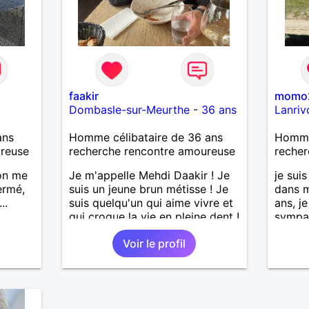
faakir
momo
Dombasle-sur-Meurthe
-
36 ans
Lanriv
ans
Homme célibataire de 36 ans
Homme
ureuse
recherche rencontre amoureuse
recher
 on me
Je m'appelle Mehdi Daakir ! Je
je sui
ermé,
suis un jeune brun métisse ! Je
dans m
..
suis quelqu'un qui aime vivre et
ans, j
qui croque la vie en pleine dent !
sympa 
Je suis très optimiste , un
avec f
Voir le profil
certain sens de l'humour , galant
à soix
, respectueux mais parfois un
la sen
peu maladroit et timide ! Je
faire 
recherche de nouvelles
découvr
rencontres et plus si affinités !