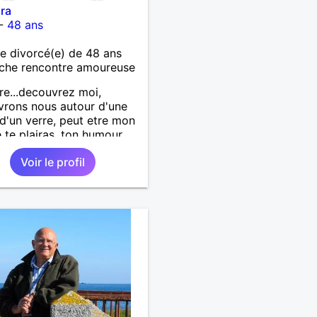
ra
-
48 ans
 divorcé(e) de 48 ans
che rencontre amoureuse
re...decouvrez moi,
rons nous autour d'une
 d'un verre, peut etre mon
e te plairas, ton humour
a pouffer.. en tout cas on
Voir le profil
 a gagner.