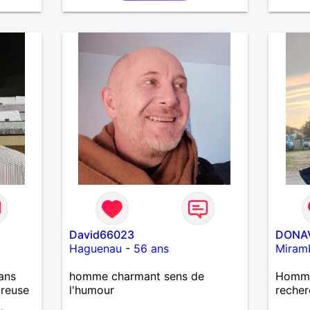
ps en
avec mes proches et partager
me
 petit
des moments inoubliables.
serai
père.
e.
 styles
as trop
rt
utôt
 je le
David66023
DONA
Haguenau
-
56 ans
Miram
ans
homme charmant sens de
Homme 
ureuse
l'humour
recher