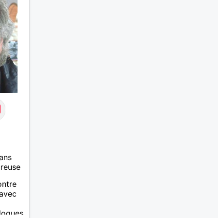
Qui ne tente rien n'a rien !
ans
ureuse
ontre
 avec
alogues