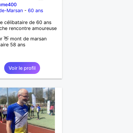
aume400
de-Marsan
-
60 ans
célibataire de 60 ans
che rencontre amoureuse
r 👋 mont de marsan
taire 58 ans
Voir le profil