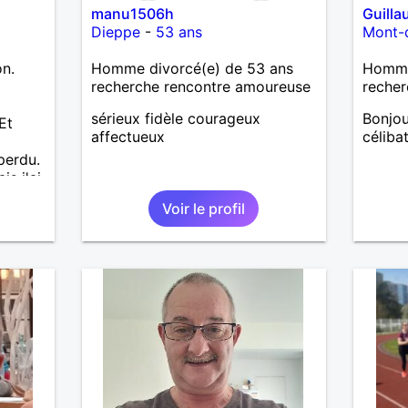
manu1506h
Guill
Dieppe
-
53 ans
Mont-
on.
Homme divorcé(e) de 53 ans
Homme 
a
recherche rencontre amoureuse
recher
sérieux fidèle courageux
Bonjou
Et
affectueux
céliba
perdu.
is j'ai
e pas
Voir le profil
J'aime
. Les
lus