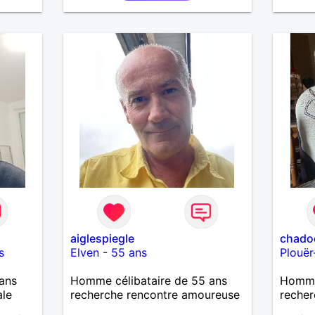
aiglespiegle
chado
s
Elven
-
55 ans
Plouër
ans
Homme célibataire de 55 ans
Homme
ale
recherche rencontre amoureuse
recher