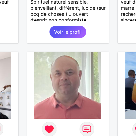
veuf
Spirituel naturel sensible,
veuf d
e
bienveillant, différent, lucide (sur
marre 
bcq de choses )… ouvert
recher
d’esprit non conformiste.
sincer
Recherche en l’autre un peu la
Voir le profil
même chose…