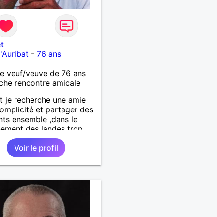
t
'Auribat
-
76 ans
 veuf/veuve de 76 ans
che rencontre amicale
 je recherche une amie
omplicité et partager des
ts ensemble ,dans le
ement des landes trop
'est dèja un échec car la
Voir le profil
e est difficile a tenir ,je
emercie par avance bonne
e ,