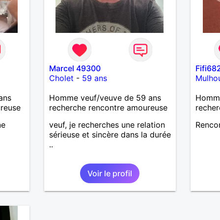
Marcel 49300
Fifi68
Cholet
-
59 ans
Mulho
ans
Homme veuf/veuve de 59 ans
Homme 
ureuse
recherche rencontre amoureuse
recher
ne
veuf, je recherches une relation
Renco
sérieuse et sincère dans la durée
..
Voir le profil