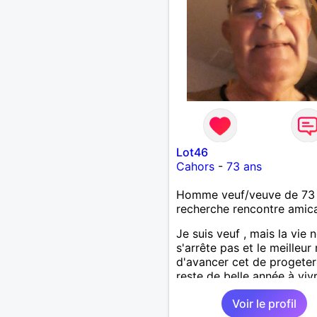
Lot46
Cahors
-
73 ans
Homme veuf/veuve de 73
recherche rencontre amic
Je suis veuf , mais la vie 
s'arrête pas et le meilleu
d'avancer cet de progeter 
reste de belle année à vivr
Voir le profil