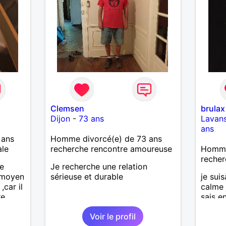
Clemsen
brulax
Dijon
-
73 ans
Lavans
ans
 ans
Homme divorcé(e) de 73 ans
ale
recherche rencontre amoureuse
Homme
recher
ne
Je recherche une relation
r moyen
sérieuse et durable
je suis
,car il
calme 
e.
sais e
Voir le profil