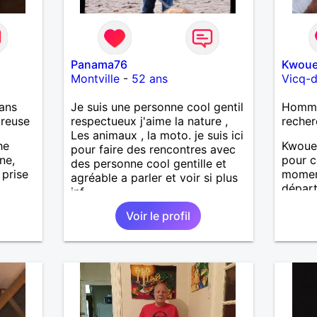
Panama76
Kwoue
Montville
-
52 ans
Vicq-d
ans
Je suis une personne cool gentil
Homme
ureuse
respectueux j'aime la nature ,
recher
Les animaux , la moto. je suis ici
he
Kwouet
pour faire des rencontres avec
ne,
pour c
des personne cool gentille et
 prise
momen
agréable a parler et voir si plus
départ
inf
loin c
Voir le profil
distanc
vous r
journé