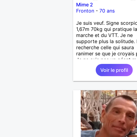
Mime 2
Fronton
-
70 ans
Je suis veuf. Signe scorpi
1,67m 70kg qui pratique l
marche et du VTT. Je ne
supporte plus la solitude. 
recherche celle qui saura
ranimer se que je croyais 
Je ne suis pas un géant ma
un gros coeur. Je support
Voir le profil
le mensonge l'hypocrisie. 
la franchise et l'honnêteté
voyages. Pour en savoir p
contacter moi.