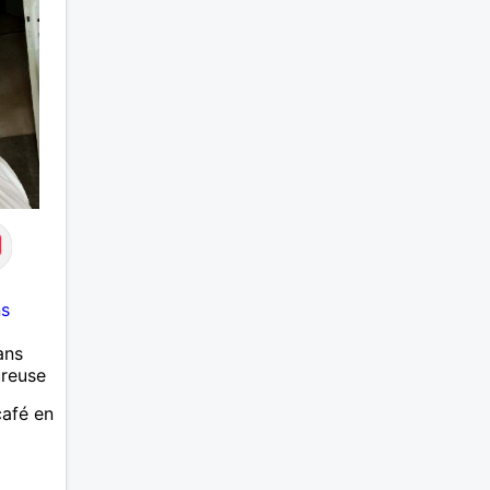
ns
ans
ureuse
café en