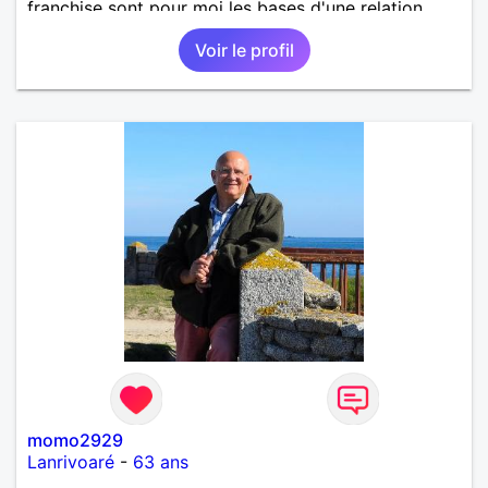
franchise sont pour moi les bases d'une relation.
Voir le profil
momo2929
Lanrivoaré
-
63 ans