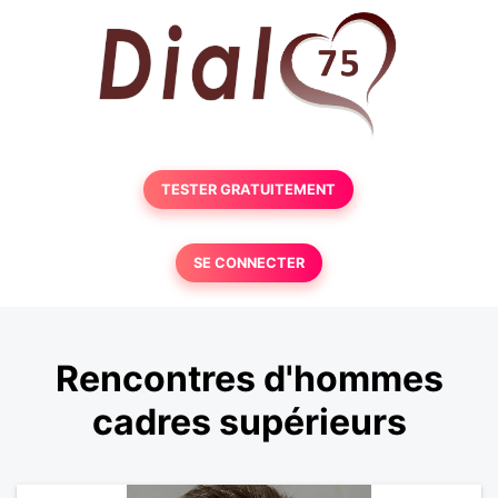
TESTER GRATUITEMENT
SE CONNECTER
Rencontres d'hommes
cadres supérieurs