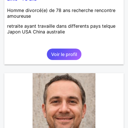
Homme divorcé(e) de 78 ans recherche rencontre
amoureuse
retraite ayant travaille dans differents pays telque
Japon USA China australie
Voir le profil