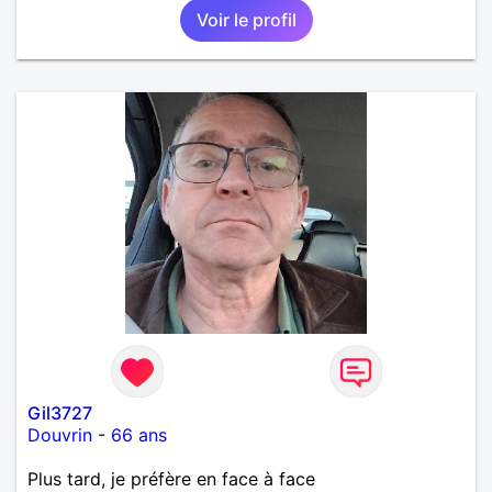
Voir le profil
Gil3727
Douvrin
-
66 ans
Plus tard, je préfère en face à face