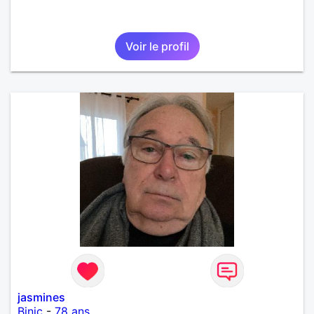
Voir le profil
jasmines
Binic
-
78 ans