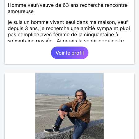
Homme veuf/veuve de 63 ans recherche rencontre
amoureuse
je suis un homme vivant seul dans ma maison, veuf
depuis 3 ans, je recherche une amitié sympa et pkoi
pas complice avec femme de la cinquantaine à
soixantaine passée . Aimerais la sentir coquinette,
pour se faire des bisous et qui sait se découvrir
Voir le profil
tous les deux !!!!