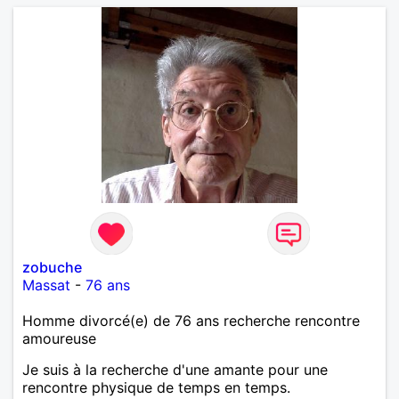
zobuche
Massat
-
76 ans
Homme divorcé(e) de 76 ans recherche rencontre
amoureuse
Je suis à la recherche d'une amante pour une
rencontre physique de temps en temps.