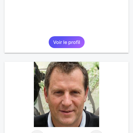
Voir le profil