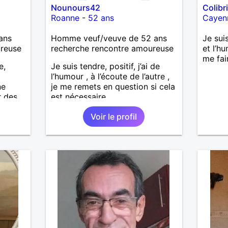
Nounours42
Colibr
Roanne
-
52 ans
Cayen
ans
Homme veuf/veuve de 52 ans
Je suis
ureuse
recherche rencontre amoureuse
et l’h
me fai
e,
Je suis tendre, positif, j’ai de
l’humour , à l’écoute de l’autre ,
ne
je me remets en question si cela
r des
est nécessaire.
er,
Voir le profil
ays