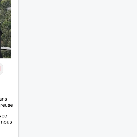
 le
ais je
eau à
 fin
ans
ureuse
vec
l nous