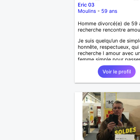
Eric 03
Moulins
-
59 ans
Homme divorcé(e) de 59 
recherche rencontre amo
Je suis quelqu’un de simpl
honnête, respectueux, qui
recherche l amour avec u
femme simple pour passe
moments agréables :discut
Voir le profil
voyager, visiter d’autres p
sans prise de tête.