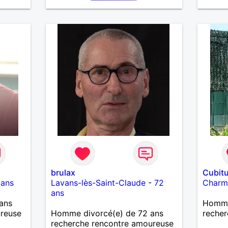
bon bo
la mai
brulax
Cubit
 ans
Lavans-lès-Saint-Claude
-
72
Charm
ans
ans
Homme
ureuse
Homme divorcé(e) de 72 ans
recher
recherche rencontre amoureuse