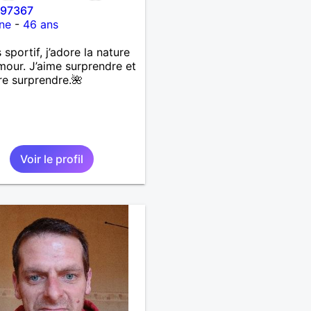
i97367
ne
-
46 ans
 sportif, j’adore la nature
umour. J’aime surprendre et
re surprendre.🌺
Voir le profil