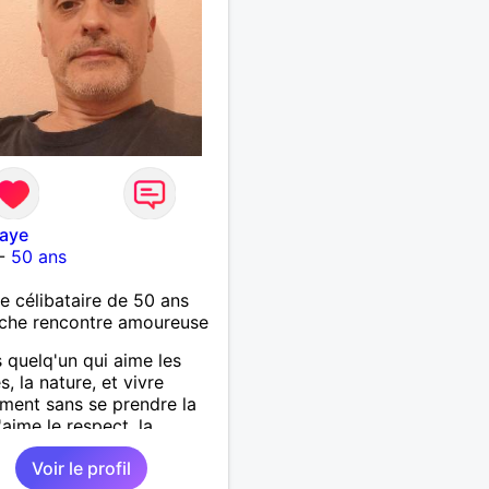
aye
-
50 ans
célibataire de 50 ans
che rencontre amoureuse
s quelq'un qui aime les
s, la nature, et vivre
ment sans se prendre la
'aime le respect, la
ité et qu'on puisse
Voir le profil
er ensemble projet et un