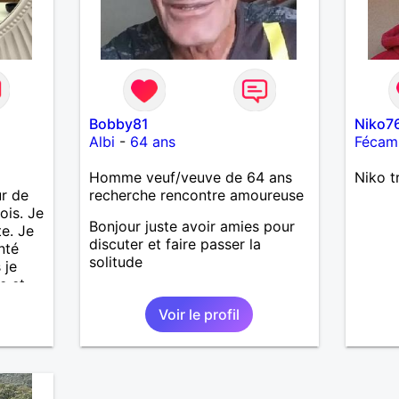
Bobby81
Niko7
Albi
-
64 ans
Fécam
Homme veuf/veuve de 64 ans
Niko t
ur de
recherche rencontre amoureuse
ois. Je
Bonjour juste avoir amies pour
te. Je
discuter et faire passer la
enté
solitude
 je
e et
me la
Voir le profil
ans le
. Je