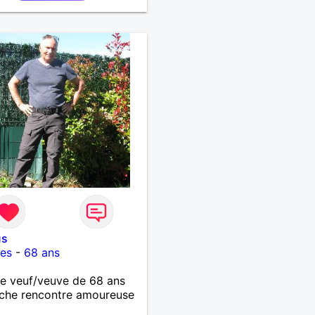
ut de chemin, main dans
n.
us
es
-
68 ans
 veuf/veuve de 68 ans
che rencontre amoureuse