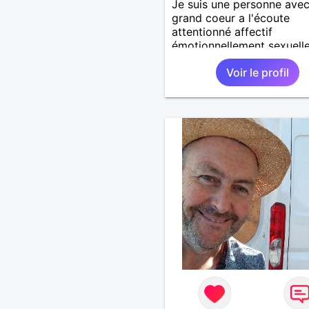
Je suis une personne ave
grand coeur a l'écoute
attentionné affectif
émotionnellement sexuell
joyeux drôle amusant a l'
Voir le profil