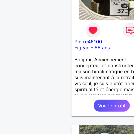
Pierre46100
Figeac
-
66 ans
Bonjour, Anciennement
concepteur et constructe
maison bioclimatique en b
suis maintenant à la retrai
vis seul, je suis plutôt ori
spiritualité et énergie mais
suis aussi très pragmatiqu
un très bon bricoleur. J’ai
Voir le profil
douceur, la sensualité, le
partage . Je ne suis pas d
courant de pensée imposé
souhaite rencontrer une
personne pour partager,