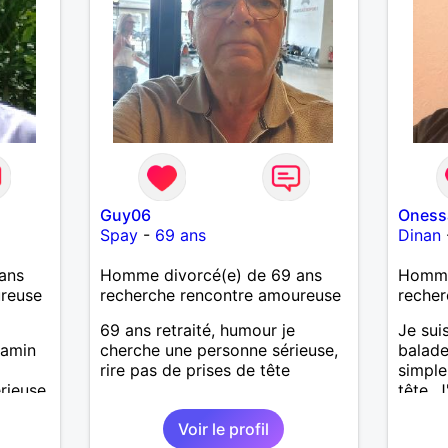
Guy06
Oness
Spay
-
69 ans
Dinan
ans
Homme divorcé(e) de 69 ans
Homme 
ureuse
recherche rencontre amoureuse
recher
69 ans retraité, humour je
Je sui
jamin
cherche une personne sérieuse,
balade
rire pas de prises de tête
simple
rieuse
tête. J
sincér
Voir le profil
partag