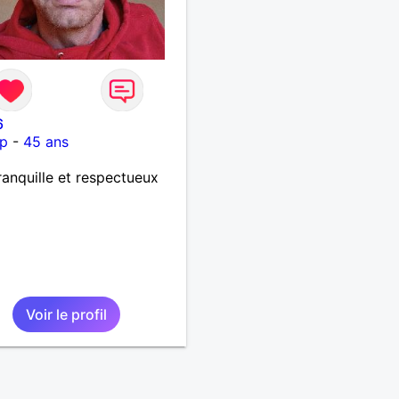
6
p
-
45 ans
ranquille et respectueux
Voir le profil