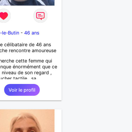
-le-Butin
-
46 ans
célibataire de 46 ans
che rencontre amoureuse
herche cette femme qui
nque énormément que ce
u niveau de son regard ,
ucher tactile , sa
cité , sa douceur bref tout
Voir le profil
fauts et ses qualités pour
lation pérenne