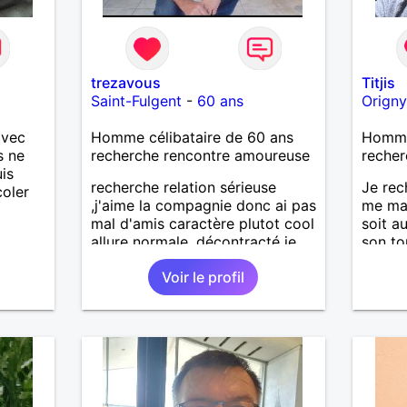
trezavous
Titjis
Saint-Fulgent
-
60 ans
Origny
avec
Homme célibataire de 60 ans
Homme 
s ne
recherche rencontre amoureuse
recher
is
recherche relation sérieuse
Je rec
coler
,j'aime la compagnie donc ai pas
me ma
mal d'amis caractère plutot cool
soit a
allure normale ,décontracté je
son to
voudrais rencontrer une
simpli
Voir le profil
personne aimant la nature
ces dé
,bricolage ,quelqu'un de simple
une re
et naturel à vos claviers
mesdames