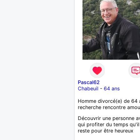
expérimenté, découvrir
ensemble et se soutenir
mutuellement pour devenir
meilleur de soi-même et
rayonner l'amour. Je vis
actuellement dans le Lot m
compte m'installer à nouv
l'ile de la Réunion avant la
2026. Pierre
Pascal62
Chabeuil
-
64 ans
Homme divorcé(e) de 64 
recherche rencontre amo
Découvrir une personne a
qui profiter du temps qu'i
reste pour être heureux