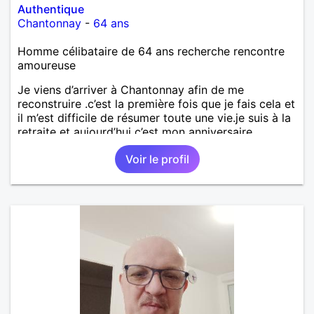
Authentique
Chantonnay
-
64 ans
Homme célibataire de 64 ans recherche rencontre
amoureuse
Je viens d’arriver à Chantonnay afin de me
reconstruire .c’est la première fois que je fais cela et
il m’est difficile de résumer toute une vie.je suis à la
retraite et aujourd’hui c’est mon anniversaire
!J’aimerais rencontrer quelqu’un qui partage les
Voir le profil
mêmes valeurs qui font de quelqu’un un être humain