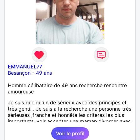
EMMANUEL77
Besançon
-
49 ans
Homme célibataire de 49 ans recherche rencontre
amoureuse
Je suis quelqu'un de sérieux avec des principes et
très gentil . Je suis a la recherche une personne très
sérieuses ,franche et honnête les critères les plus
importants, voir accepter une maman divorcer avec
son enfant il n y a aucun problème. S' abstenir au
Voir le profil
personne non sérieuse merci. Recherche dans un
premier temps dialogue et apprendre à connaître la