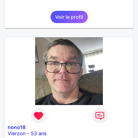
Voir le profil
nono18
Vierzon
-
53 ans