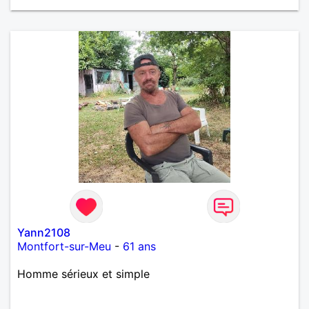
personne puis dans un deuxième temps relation plus
sérieuse a voir une vie a deux. (2017 )Ma situation
professionnelle et agent de sécurité privée et
agents SIAP1. ET télésurveillance et vidéo
protection dans les casino supermarché. en CDI
Mes passions. Sont la robotique ,vtt ,Echeque
,astronomie . Service militaire belfort 35 régiment d
infanterie et engager sur 5 ans.de (1998 a 2003.)
Divers je fait en moyenne 6 km de marche par jour
a pieds. A la fin de mon travail a mon domicile. J 'ai
un rêve cet de construire une vie a deux en
harmonie. Si je pourrais lui décrocher la lune je le
ferais. A chaque fois que je vois un beau ciel étoilé
je rêve d' être avec quelqu'un.
Yann2108
Montfort-sur-Meu
-
61 ans
Homme sérieux et simple