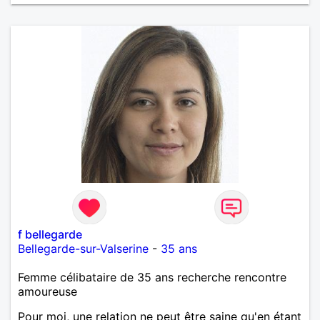
f bellegarde
Bellegarde-sur-Valserine
-
35 ans
Femme célibataire de 35 ans recherche rencontre
amoureuse
Pour moi, une relation ne peut être saine qu'en étant