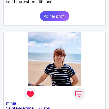
son futur est conditionnel.
Voir le profil
minia
Sainte-Maxime
-
67 ans