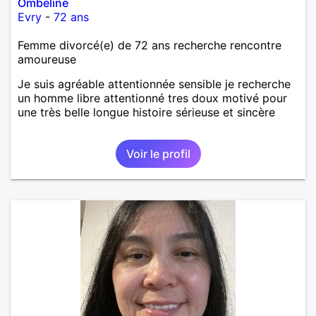
Ombeline
Evry
-
72 ans
Femme divorcé(e) de 72 ans recherche rencontre
amoureuse
Je suis agréable attentionnée sensible je recherche
un homme libre attentionné tres doux motivé pour
une très belle longue histoire sérieuse et sincère
Voir le profil