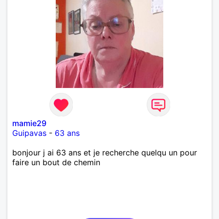
mamie29
Guipavas
-
63 ans
bonjour j ai 63 ans et je recherche quelqu un pour
faire un bout de chemin