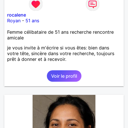
rocalene
Royan
-
51 ans
Femme célibataire de 51 ans recherche rencontre
amicale
je vous invite à m'écrire si vous êtes: bien dans
votre tête, sincère dans votre recherche, toujours
prêt à donner et à recevoir.
Voir le profil