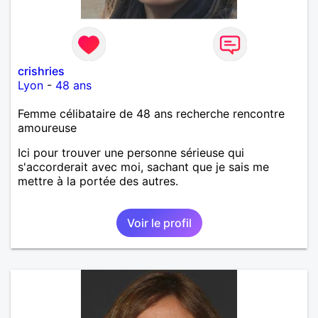
crishries
Lyon
-
48 ans
Femme célibataire de 48 ans recherche rencontre
amoureuse
Ici pour trouver une personne sérieuse qui
s'accorderait avec moi, sachant que je sais me
mettre à la portée des autres.
Voir le profil