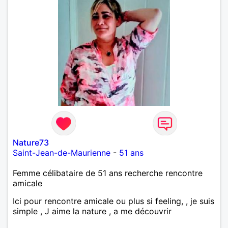
Nature73
Saint-Jean-de-Maurienne
-
51 ans
Femme célibataire de 51 ans recherche rencontre
amicale
Ici pour rencontre amicale ou plus si feeling, , je suis
simple , J aime la nature , a me découvrir