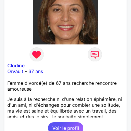
Clodine
Orvault
-
67 ans
Femme divorcé(e) de 67 ans recherche rencontre
amoureuse
Je suis à la recherche ni d'une relation éphémère, ni
d'un ami, ni d'échanges pour combler une solitude,
ma vie est saine et équilibrée avec un travail, des
amis, et des loisirs. Je souhaite simplement
rencontrer un homme de la région de Orvault qui
Voir le profil
recherche une relation sérieuse !