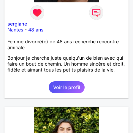
sergiane
Nantes
-
48 ans
Femme divorcé(e) de 48 ans recherche rencontre
amicale
Bonjour je cherche juste quelqu'un de bien avec qui
faire un bout de chemin. Un homme sincère et droit,
fidèle et aimant tous les petits plaisirs de la vie.
Voir le profil