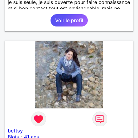
je suis seule, je suis ouverte pour faire connaissance
et si bon contact tout est envisageable, mais ne
pressons pas trop !
Voir le profil
bettsy
Blois
-
41 ans