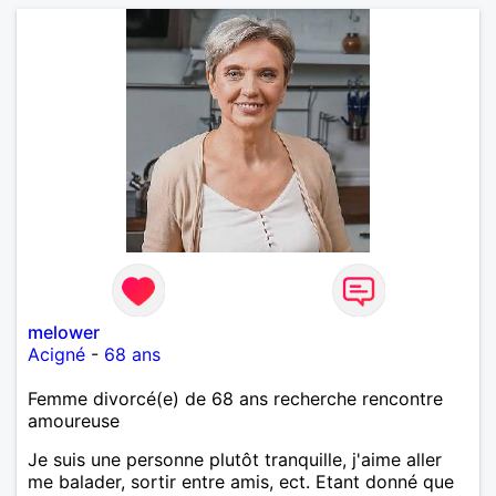
melower
Acigné
-
68 ans
Femme divorcé(e) de 68 ans recherche rencontre
amoureuse
Je suis une personne plutôt tranquille, j'aime aller
me balader, sortir entre amis, ect. Etant donné que