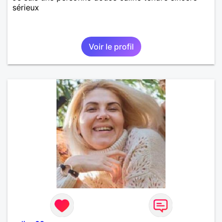
sérieux
Voir le profil