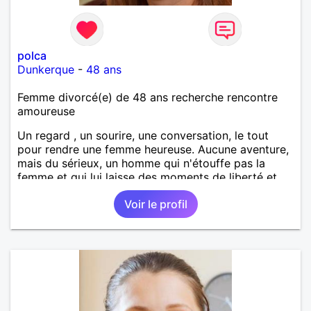
polca
Dunkerque
-
48 ans
Femme divorcé(e) de 48 ans recherche rencontre
amoureuse
Un regard , un sourire, une conversation, le tout
pour rendre une femme heureuse. Aucune aventure,
mais du sérieux, un homme qui n'étouffe pas la
femme et qui lui laisse des moments de liberté et
réciproquement!
Voir le profil