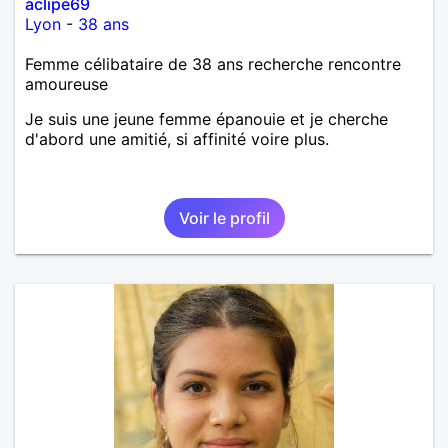
aclipe69
Lyon
-
38 ans
Femme célibataire de 38 ans recherche rencontre
amoureuse
Je suis une jeune femme épanouie et je cherche
d'abord une amitié, si affinité voire plus.
Voir le profil