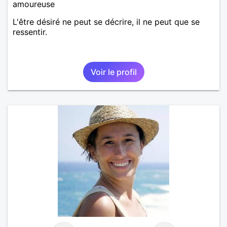
amoureuse
L'être désiré ne peut se décrire, il ne peut que se
ressentir.
Voir le profil