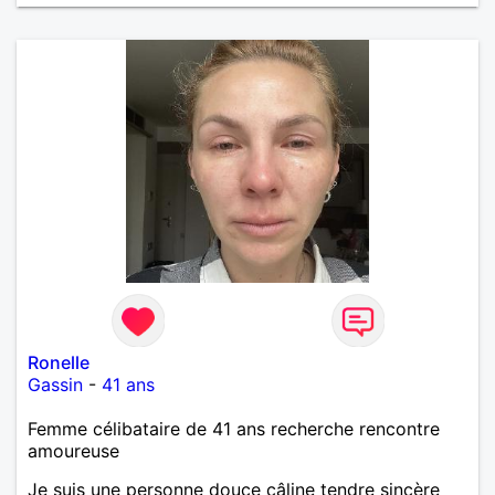
Ronelle
Gassin
-
41 ans
Femme célibataire de 41 ans recherche rencontre
amoureuse
Je suis une personne douce câline tendre sincère