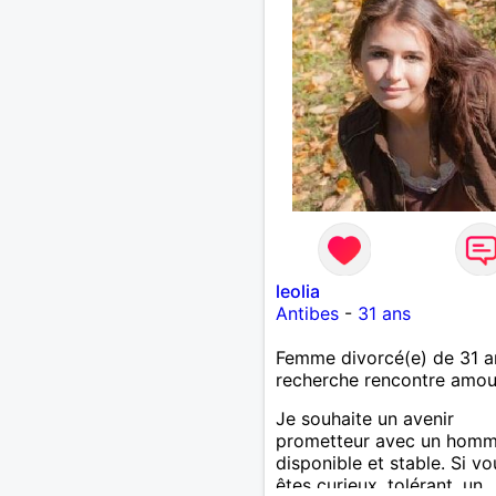
leolia
Antibes
-
31 ans
Femme divorcé(e) de 31 a
recherche rencontre amo
Je souhaite un avenir
prometteur avec un hom
disponible et stable. Si vo
êtes curieux, tolérant, un