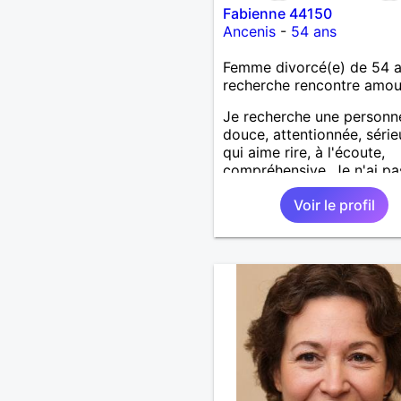
Fabienne 44150
Ancenis
-
54 ans
Femme divorcé(e) de 54 
recherche rencontre amo
Je recherche une personn
douce, attentionnée, série
qui aime rire, à l'écoute,
compréhensive. Je n'ai pa
préférence physique
Voir le profil
particulière, ni de moyenn
d'age, tout est question d
feeling.