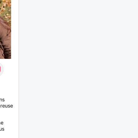
ns
ureuse
me
us