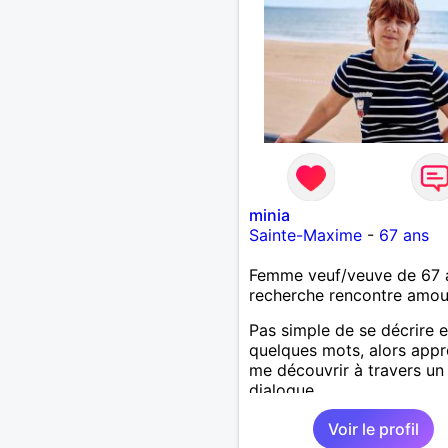
minia
Sainte-Maxime
-
67 ans
Femme veuf/veuve de 67 
recherche rencontre amo
Pas simple de se décrire 
quelques mots, alors app
me découvrir à travers un
dialogue.
Voir le profil