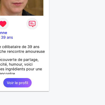
enne
-
39 ans
célibataire de 39 ans
che rencontre amoureuse
écouverte de partage,
cité, humour, voici
es ingrédients pour une
rencontre.
Voir le profil