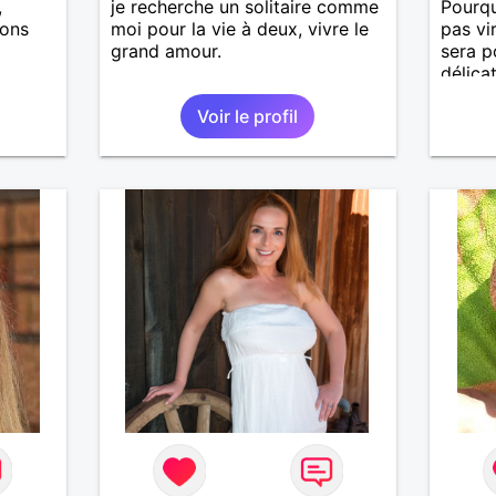
,
je recherche un solitaire comme
Pourqu
rons
moi pour la vie à deux, vivre le
pas vi
grand amour.
sera p
délica
Voir le profil