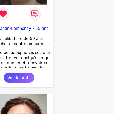
e
antin-Lanthenay
-
50 ans
célibataire de 50 ans
che rencontre amoureuse
beaucoup je vis seule et
re à trouver quelqu'un à qui
rrai donner et recevoir en
 partie, pour trouver le
r tout seimplement.
Voir le profil