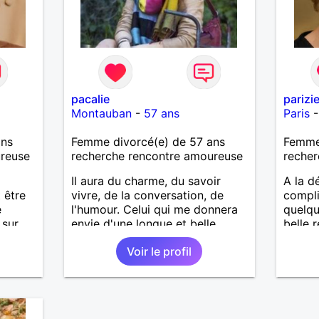
pacalie
parizi
Montauban
-
57 ans
Paris
ans
Femme divorcé(e) de 57 ans
Femme 
ureuse
recherche rencontre amoureuse
recher
Il aura du charme, du savoir
A la d
 être
vivre, de la conversation, de
compli
e
l'humour. Celui qui me donnera
quelqu
 sur
envie d'une longue et belle
belle 
histoire.
Voir le profil