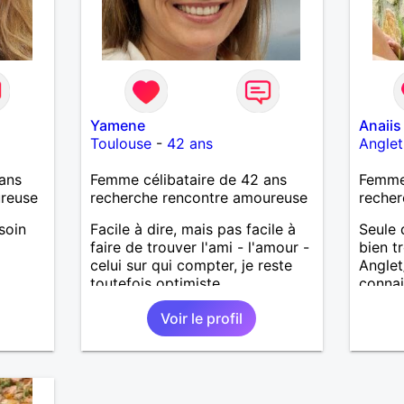
Yamene
Anaiis
Toulouse
-
42 ans
Anglet
ans
Femme célibataire de 42 ans
Femme 
ureuse
recherche rencontre amoureuse
recher
soin
Facile à dire, mais pas facile à
Seule 
faire de trouver l'ami - l'amour -
bien t
celui sur qui compter, je reste
Anglet
toutefois optimiste.
connai
temps 
Voir le profil
opère.