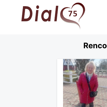
Renco