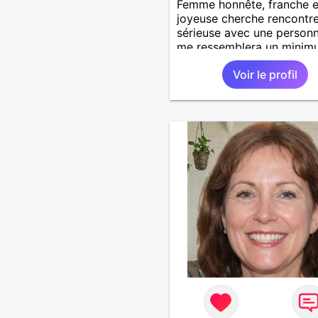
Femme honnête, franche e
joyeuse cherche rencontr
sérieuse avec une personn
me ressemblera un minimum
des défauts comme tout l
Voir le profil
monde et souhaite une vi
sereine dans une relation 
long terme.