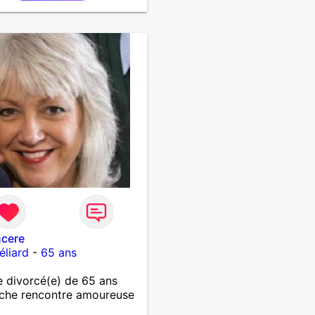
ncere
liard
-
65 ans
 divorcé(e) de 65 ans
che rencontre amoureuse