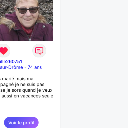
fille260751
-sur-Drôme
-
74 ans
s marié mais mal
agné je ne suis pas
se je sors quand je veux
t aussi en vacances seule
Voir le profil