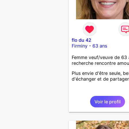
flo du 42
Firminy
-
63 ans
Femme veuf/veuve de 63 
recherche rencontre amo
Plus envie d'être seule, be
d'échanger et de partager
Voir le profil