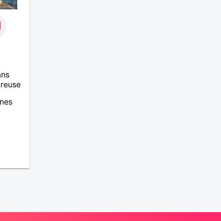
ans
ureuse
unes