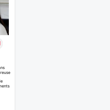
ans
ureuse
le
ments