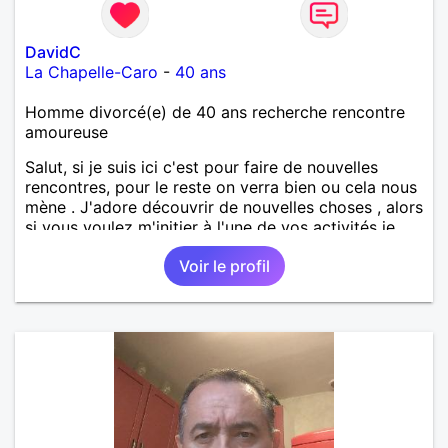
DavidC
La Chapelle-Caro
-
40 ans
Homme divorcé(e) de 40 ans recherche rencontre
amoureuse
Salut, si je suis ici c'est pour faire de nouvelles
rencontres, pour le reste on verra bien ou cela nous
mène . J'adore découvrir de nouvelles choses , alors
si vous voulez m'initier à l'une de vos activités je
suis partant.
Voir le profil