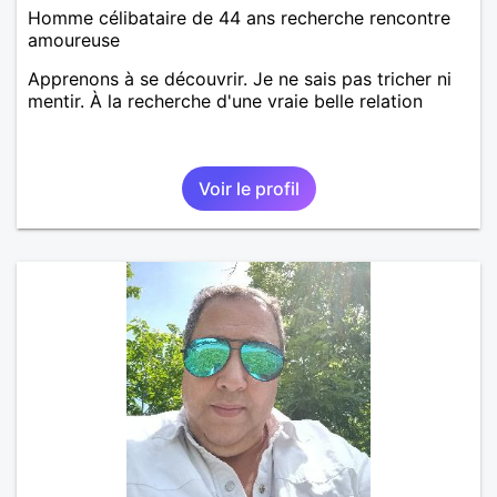
Homme célibataire de 44 ans recherche rencontre
amoureuse
Apprenons à se découvrir. Je ne sais pas tricher ni
mentir. À la recherche d'une vraie belle relation
Voir le profil