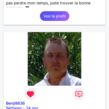
pas perdre mon temps, juste trouver la bonne
personne. ❤️
Voir le profil
Benji8636
Béthines
-
34 ans