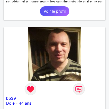
un vide, ni à jouer avec les sentiments de qui que ce
soit. J'aimerais simplement apprendre à connaître
Voir le profil
une personne avec qui partager des conversations,
des moments de vie et, si le destin le permet,
construire une belle relation. En revanche, je préfère
être clair dès le départ : je ne donnerai jamais
d'argent, sous quelque prétexte que ce soit. Si votre
objectif est de demander une aide financière ou de
profiter de la générosité des autres, nous perdrons
tous les deux notre temps. Si, en revanche, vous
recherchez une relation honnête, basée sur la
confiance, le respect et la bienveillance, ce sera
avec plaisir que nous pourrons faire connaissance.
bb39
Dole
-
44 ans