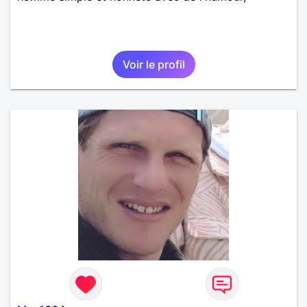
Voir le profil