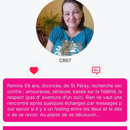
CR07
Femme 59 ans, divorcée, de St Péray, recherche ren
contre : amoureuse, sérieuse, basée sur la fidélité, le
respect (pas d' aventure d'un soir). Rien ne vaut une
rencontre après quelques échanges par messages p
our savoir si il y a un feeling entre les deux et le dés
ir de se revoir. Au plaisir de se découvrir...