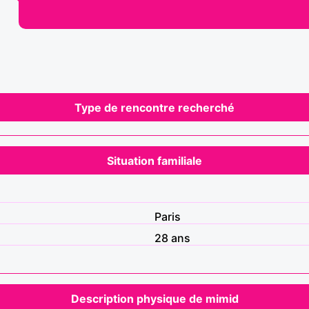
Type de rencontre recherché
Situation familiale
Paris
28 ans
Description physique de mimid