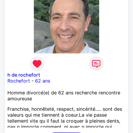
h de rochefort
Rochefort
-
62 ans
Homme divorcé(e) de 62 ans recherche rencontre
amoureuse
Franchise, honnêteté, respect, sincérité..... sont des
valeurs qui me tiennent à coeur.La vie passe
tellement vite qu il faut la croquer à pleines dents,
pas n importe comment, ni avec n importe qui...