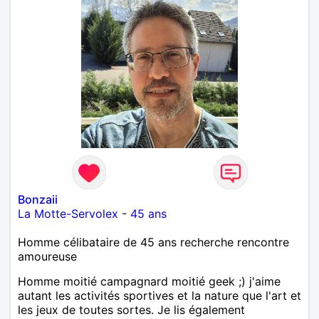
Bonzaii
La Motte-Servolex
-
45 ans
Homme célibataire de 45 ans recherche rencontre
amoureuse
Homme moitié campagnard moitié geek ;) j'aime
autant les activités sportives et la nature que l'art et
les jeux de toutes sortes. Je lis également