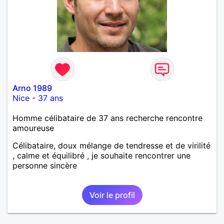
Arno 1989
Nice
-
37 ans
Homme célibataire de 37 ans recherche rencontre
amoureuse
Célibataire, doux mélange de tendresse et de virilité
, calme et équilibré , je souhaite rencontrer une
personne sincère
Voir le profil