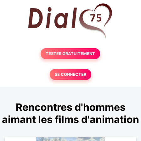
TESTER GRATUITEMENT
SE CONNECTER
Rencontres d'hommes
aimant les films d'animation