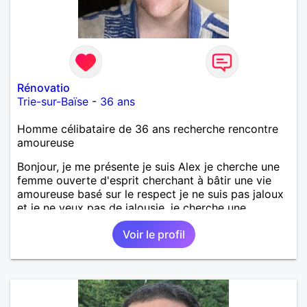
Rénovatio
Trie-sur-Baïse
-
36 ans
Homme célibataire de 36 ans recherche rencontre
amoureuse
Bonjour, je me présente je suis Alex je cherche une
femme ouverte d'esprit cherchant à bâtir une vie
amoureuse basé sur le respect je ne suis pas jaloux
et je ne veux pas de jalousie, je cherche une
personne qui est prête à s'investir dans une relation
Voir le profil
sérieuse