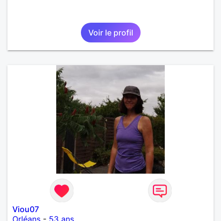
Voir le profil
Viou07
Orléans
-
53 ans